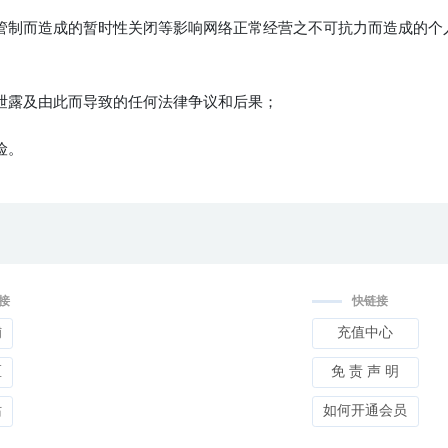
管制而造成的暂时性关闭等影响网络正常经营之不可抗力而造成的个
泄露及由此而导致的任何法律争议和后果；
险。
接
快链接
铺
充值中心
区
免 责 声 明
站
如何开通会员