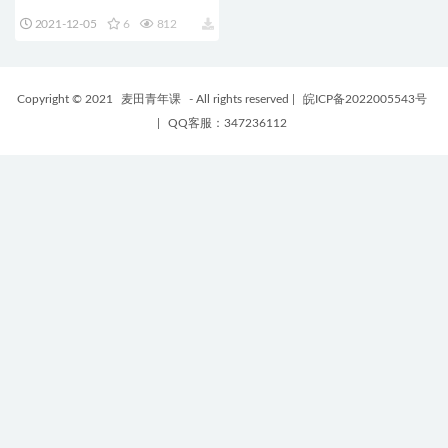
题特效LUTs音效包 RN New
2021-12-05
6
812
Wave Bundle
Copyright © 2021
麦田青年课
- All rights reserved
|
皖ICP备2022005543号
|
QQ客服：347236112