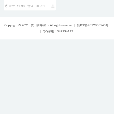
果包 Explainer Sound SFX
2021-11-30
4
731
library
Copyright © 2021
麦田青年课
- All rights reserved
|
皖ICP备2022005543号
|
QQ客服：347236112