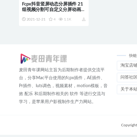
Fcpx抖音竖屏动态分屏插件 21
组视频分割可自定义分屏动画效
果
2021-12-21
4
1.1K
快链
淘宝店
麦田青年课网站主旨为后期制作者提供交流平
问答社
台，分享Mac平台使用的fcpx插件，AE插件、
Pr插件、luts调色，视频素材，motion模板，音
关于本
效 配乐 和后期制作相关的 软件 等进行交流与
学习，是苹果用户影视制作生产力网站。
Copyrigh