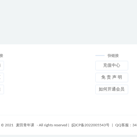
接
快链接
铺
充值中心
区
免 责 声 明
站
如何开通会员
t © 2021
麦田青年课
- All rights reserved
|
皖ICP备2022005543号
|
QQ客服：347