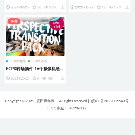
画面透视变换运动预设 3D
景器边闪光灯特效转场 支持M1
2024-09-27
16
2.3K
2023-08-29
12
1.9K
Camera 支持M1 M2 M3
M2
免费
FCPX插件
FCPX转场
FCPX转场插件-16个摄像机急速
移动扭曲模糊平滑过渡 Camera
2021-12-15
6
728
Whip Transition Pack
Copyright © 2021
麦田青年课
- All rights reserved
|
皖ICP备2022005543号
|
QQ客服：347236112