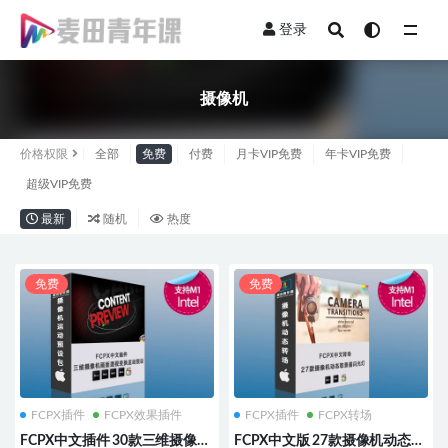
登录
全部
摄像机
价格权限
全部
免费
付费
月卡VIP免费
年卡VIP免费
超级VIP免费
最新
随机
热度
免费
免费
FCPX插件
FCPX效果插件
FCPX插件
FCPX转场
FCPX中文插件 30款三维摄像机
FCPX中文版 27款摄像机动态取