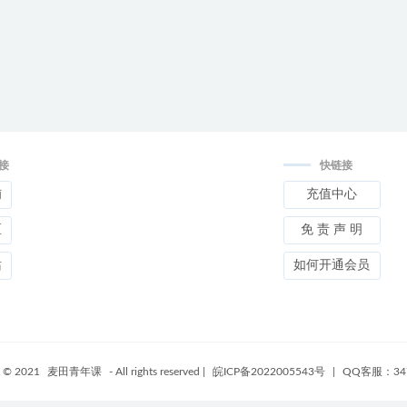
接
快链接
铺
充值中心
区
免 责 声 明
站
如何开通会员
t © 2021
麦田青年课
- All rights reserved
|
皖ICP备2022005543号
|
QQ客服：347