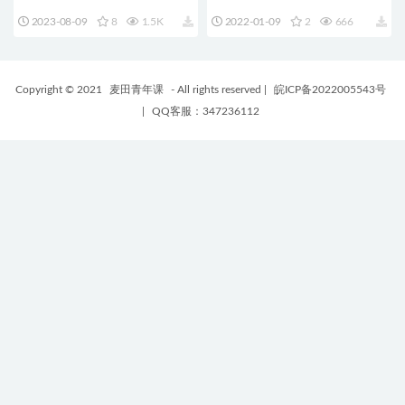
相机缩放摇移旋转果冻透视效果
放旋转等运镜效果转场 支持M1
2023-08-09
8
1.5K
2022-01-09
2
666
转场 支持M1 M2
Camera Transitions
Copyright © 2021
麦田青年课
- All rights reserved
|
皖ICP备2022005543号
|
QQ客服：347236112