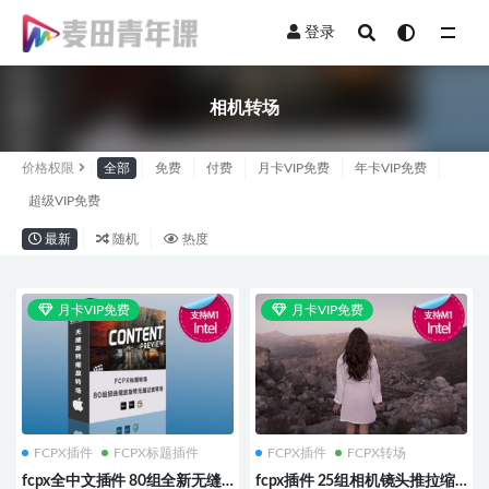
登录
全部
相机转场
价格权限
全部
免费
付费
月卡VIP免费
年卡VIP免费
超级VIP免费
最新
随机
热度
月卡VIP免费
月卡VIP免费
FCPX插件
FCPX标题插件
FCPX插件
FCPX转场
fcpx全中文插件 80组全新无缝
fcpx插件 25组相机镜头推拉缩