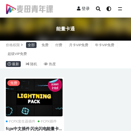
登录
全部
能量卡通
价格权限
全部
免费
付费
月卡VIP免费
年卡VIP免费
超级VIP免费
最新
随机
热度
免费
FCPX发生器插件
FCPX插件
fcpx中文插件 闪光闪电能量卡