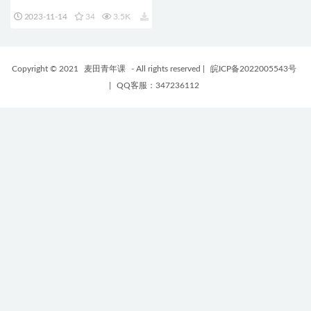
高品质实用酷炫特效和转场包
2023-11-14
34
3.5K
支持M1 M2
Copyright © 2021
麦田青年课
- All rights reserved
|
皖ICP备2022005543号
|
QQ客服：347236112