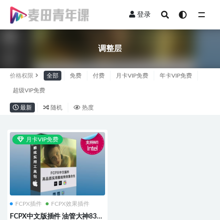
登录
全部
调整层
价格权限
全部
免费
付费
月卡VIP免费
年卡VIP免费
超级VIP免费
最新
随机
热度
月卡VIP免费
FCPX插件
FCPX效果插件
FCPX中文版插件 油管大神83个