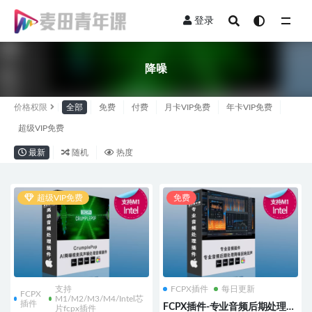
登录
全部
降噪
价格权限
全部
免费
付费
月卡VIP免费
年卡VIP免费
超级VIP免费
最新
随机
热度
超级VIP免费
免费
支持
FCPX插件
每日更新
FCPX
M1/M2/M3/M4/Intel芯
插件
FCPX插件-专业音频后期处理降
片fcpx插件