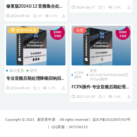
噪回响回声口齿音编辑器
修复版2024.0.12 音频集合处理
2024-06-27
1
1.8K
iZotope.RX.11.Audio.Editor.Adv
工具包 一键移除风声 降噪 喷麦
anced.v11.1.0
2024-09-02
19
3.5K
室外交通杂声 支持M1 M2 M3
超级VIP免费
免费
每日更新
软件
支持
FCPX
M1/M2/M3/M4/Intel芯
插件
专业音频后期处理降噪回响回声
片fcpx插件
口齿音编辑器iZotope RX 10.5
FCPX插件-专业音频后期处理降
2024-03-03
1
1.7K
噪回响回声口齿音编辑器
2023-12-29
2
1.0K
iZotope RX 10.04
Copyright © 2021
麦田青年课
- All rights reserved
|
皖ICP备2022005543号
|
QQ客服：347236112