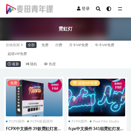
登录
全部
霓虹灯
价格权限
全部
免费
付费
月卡VIP免费
年卡VIP免费
超级VIP免费
最新
随机
热度
免费
超级VIP免费
FCPX插件
FCPX标题插件
FCPX插件
Pixel Film Studio
FCPX中文插件 39款霓虹灯发光
fcpx中文插件 341组霓虹灯发光