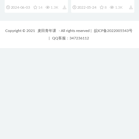
标题文字LOGO开场ICON图标
赛博朋克效果文字标题背景动画
2024-06-03
14
1.3K
2022-05-24
8
1.3K
元素动画 支持M1 M2 M3
预设 FCPX Neon Titles
Copyright © 2021
麦田青年课
- All rights reserved
|
皖ICP备2022005543号
|
QQ客服：347236112