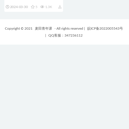
格图形设计电视广播频道栏目包
2024-03-30
5
1.3K
装动画 支持M1 M2 M3
Copyright © 2021
麦田青年课
- All rights reserved
|
皖ICP备2022005543号
|
QQ客服：347236112