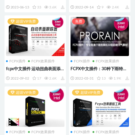
平移缩放景深效果工具 FCPX
550+预设效果 动态标题
2023-06-13
33
3.6K
2022-09-14
9
2.4K
Photo Pan and Dolly 支持M1
TextAnimator 原生支持M1
超级VIP免费
免费
FCPX插件
FCPX效果插件
FCPX插件
FCPX效果插件
fcpx中文插件 运动扭曲表面添
FCPX中文插件：30种下雨特效
加贴图工具 自动表面跟踪器
插件 Pixel Film Studios –
2022-09-02
17
2.6K
2022-03-31
13
1.9K
FCPX Surface Tracker
PRORAIN
超级VIP免费
超级VIP免费
FCPX插件
FCPX效果插件
FCPX插件
FCPX效果插件