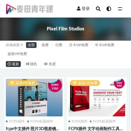
登录
全部
Pixel Film Studios
价格权限
全部
免费
付费
月卡VIP免费
年卡VIP免费
超级VIP免费
最新
随机
热度
超级VIP免费
超级VIP免费
FCPX插件
FCPX标题插件
FCPX插件
FCPX标题插件
fcpx中文插件 照片3D视差镜头
FCPX插件 文字动画制作工具