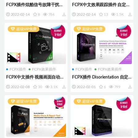
FCPX插件炫酷信号故障干扰破
FCPX中文效果跟踪插件 自定义
坏毛刺效果插件+素材FCPX
蒙版常用流行 FCPX Effects
2022-02-14
8
784
2022-02-14
13
1.5K
Glitch M1
Tracker 2.0 原生支持M1
超级VIP免费
超级VIP免费
FCPX插件
FCPX效果插件
FCPX插件
FCPX效果插件
FCPX中文插件 视频画面自动跟
FCPX插件 Disorientation 自定
踪镜头稳定防抖工具 支持M1
义相机移动迷失地震多种效果工
2022-02-08
30
3.1K
2022-02-01
6
799
FCPX Stabilizer 2.0
具M1
超级VIP免费
超级VIP免费