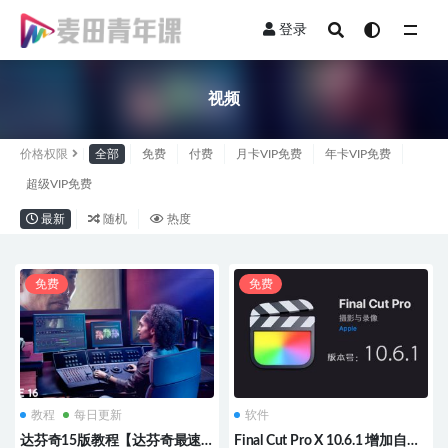
登录
全部
视频
价格权限
全部
免费
付费
月卡VIP免费
年卡VIP免费
超级VIP免费
最新
随机
热度
免费
免费
教程
每日更新
软件
达芬奇15版教程【达芬奇最速
Final Cut Pro X 10.6.1 增加自动