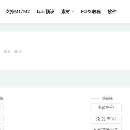
支持M1/M2
Luts预设
素材
FCPX教程
软件
0
24
接
快链接
铺
充值中心
区
免 责 声 明