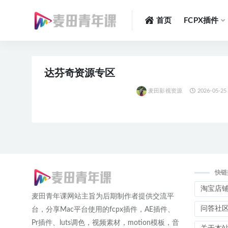
首页
FCPX插件
全部
达芬奇资源专区
麦田影视资源
2026-05-25
快链
淘宝店
麦田青年课网站主旨为后期制作者提供交流平
问答社
台，分享Mac平台使用的fcpx插件，AE插件、
Pr插件、luts调色，视频素材，motion模板，音