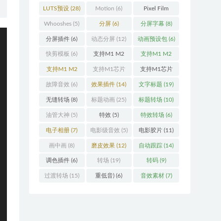
LUTS预设
(28)
Motion
(6)
Pixel Film
Studios
(11)
Whooshes
(5)
分屏
(6)
分屏字幕
(8)
分屏插件
(6)
动态分屏
(12)
动画预设包
(6)
快剪模板
(6)
支持M1 M2
支持M1 M2
(18)
M3
(25)
支持M1 M2
支持M1芯片
支持M1芯片
M3 M4
(25)
(5)
fcpx插件
故障音效
(6)
效果插件
(14)
文字标题
(19)
(460)
无缝转场
(8)
标题动画
(25)
标题转场
(10)
油管大神
(5)
特效
(5)
特效转场
(6)
电子相册
(7)
电影级音效
(5)
电影胶片
(11)
画中画
(8)
磨皮效果
(12)
自动跟踪
(14)
调色插件
(6)
转场
(19)
转码
(9)
过渡转场
(15)
重低音)
(6)
音效素材
(7)