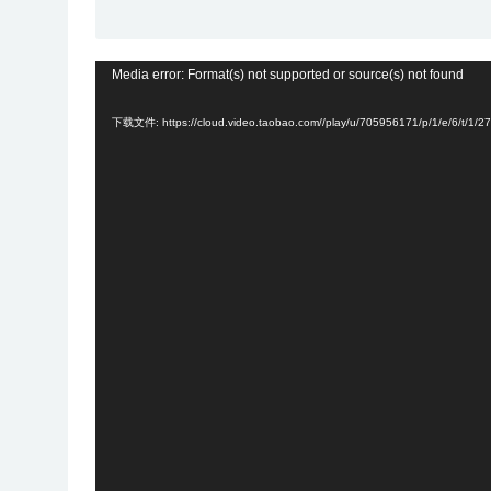
视
Media error: Format(s) not supported or source(s) not found
频
下载文件: https://cloud.video.taobao.com//play/u/705956171/p/1/e/6/t/1
播
放
器