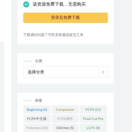
该资源免费下载，无需购买
登录后免费下载
下载遇到问题？可联系客服或提交工单
分类
标签
Beginning
(6)
Compressor
FCPX
(21)
(9)
FCPX中文插
FCPX插件
Final Cut Pro
件
(26)
(109)
(13)
Fxfactory
(10)
Glitches
(5)
LUTS
(8)