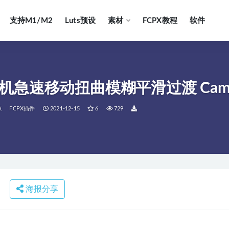
支持M1/M2
Luts预设
素材
FCPX教程
软件
速移动扭曲模糊平滑过渡 Camera Whi
源
FCPX插件
2021-12-15
6
729
海报分享