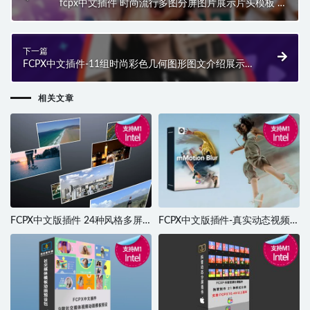
fcpx中文插件 时尚流行多图分屏图片展示片头模板 支
持M1 Multi Screen Opener
下一篇
FCPX中文插件-11组时尚彩色几何图形图文介绍展示包
装 Geometric Slideshow
相关文章
FCPX中文版插件 24种风格多屏
FCPX中文版插件-真实动态视频运
照片墙或视频墙排列样式Video
动模糊视觉特效插件 mMotion
Walls 2 支持M1 M2 M3
Blur