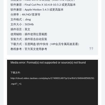
软件兼容：Final Cut Pro X 10.4.8-10.5.2 或更高版本
软件兼容：Apple Motion 5.4.5 或更高版本
分辨率：4K/HD/竖屏等
文件格式：.dmg
文件大小：505Mb
插件语言：英文
使用辅助：插件使用位置截图
安装方式：插件双击自动安装
下载方式：百度网盘/奶牛快传（VIP会员专属高速直通）
教程参考：官方英文使用参考
视
Media error: Format(s) not supported or source(s) not found
频
下载文件:
播
http://cloud.video.taobao.com/play/u/1749831497/p/1/e/6/t/1/348448566291
放
.mp4?_=1
器