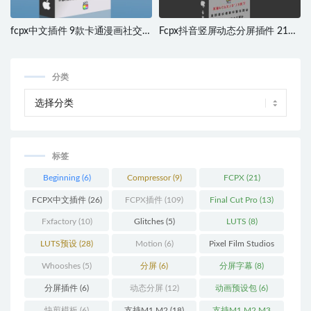
fcpx中文插件 9款卡通漫画社交媒
Fcpx抖音竖屏动态分屏插件 21组
体模板动画预设包 支持M1 M2
视频分割可自定义分屏动画效果
分类
标签
Beginning
(6)
Compressor
(9)
FCPX
(21)
FCPX中文插件
(26)
FCPX插件
(109)
Final Cut Pro
(13)
Fxfactory
(10)
Glitches
(5)
LUTS
(8)
LUTS预设
(28)
Motion
(6)
Pixel Film Studios
(11)
Whooshes
(5)
分屏
(6)
分屏字幕
(8)
分屏插件
(6)
动态分屏
(12)
动画预设包
(6)
快剪模板
(6)
支持M1 M2
(18)
支持M1 M2 M3