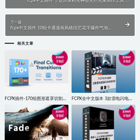
fcpx中文插件 丁达尔体积光神圣光芒光束制作工具 支
持M1 Sunbeams
下一篇
fcpx中文插件 10组卡通漫画风格综艺花字爆炸气泡标
题模板 支持M1 Comic Titles
相关文章
FCPX插件-170组图形遮罩切割视
FCPX全中文版本 3款雷电闪电效
频转场预设
果特效 支持M1 M2