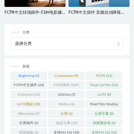
FCPX中文转场插件-51种电影朦
FCPX中文插件 音频自动降噪
胧神秘气氛淡入淡出平滑黑场渐
AudioDenoise AI 支持M1 M2 M3
隐过渡 mTransition Fade
分类
标签
Beginning
(6)
Compressor
(9)
FCPX
(21)
FCPX中文插件
(26)
FCPX插件
(109)
Final Cut Pro
(13)
Fxfactory
(10)
Glitches
(5)
LUTS
(8)
LUTS预设
(28)
Motion
(6)
Pixel Film Studios
(11)
Whooshes
(5)
分屏
(6)
分屏字幕
(8)
分屏插件
(6)
动态分屏
(12)
动画预设包
(6)
快剪模板
(6)
支持M1 M2
(18)
支持M1 M2 M3