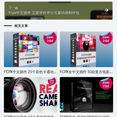
下一篇
Fcpx中文插件 五星评价评分元素动画制作包
相关文章
FCPX中文插件 25个彩色卡通动
FCPX全中文插件 50款复古电影
漫速度线背景循环动画 支持M1
胶片灼烧穿孔溶解混乱闪烁故障
M2
转场 支持M1 M2