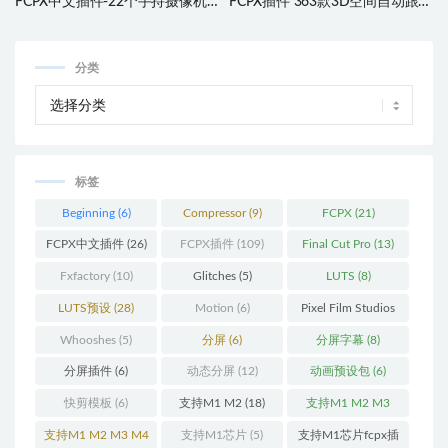
FCPX中文插件-22个手持摄像机
FCPX插件 363款3D空间自动跟踪
真实抖动摇晃特效预设 Camera
器标题文字3D模型特效工具包
Shakes
分类
标签
Beginning
(6)
Compressor
(9)
FCPX
(21)
FCPX中文插件
(26)
FCPX插件
(109)
Final Cut Pro
(13)
Fxfactory
(10)
Glitches
(5)
LUTS
(8)
LUTS预设
(28)
Motion
(6)
Pixel Film Studios
(11)
Whooshes
(5)
分屏
(6)
分屏字幕
(8)
分屏插件
(6)
动态分屏
(12)
动画预设包
(6)
快剪模板
(6)
支持M1 M2
(18)
支持M1 M2 M3
(25)
支持M1 M2 M3 M4
支持M1芯片
(5)
支持M1芯片fcpx插