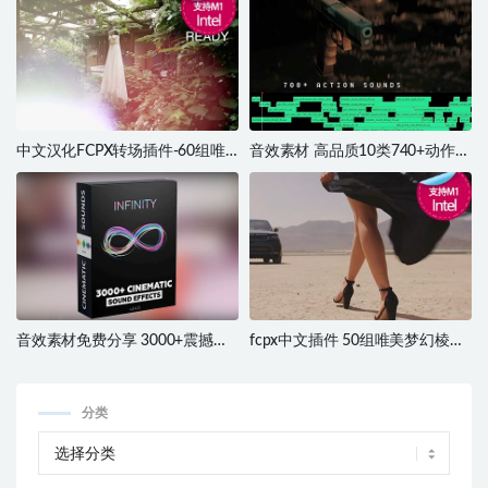
中文汉化FCPX转场插件-60组唯
音效素材 高品质10类740+动作电
美优雅婚礼MV广告镜头光斑漏光
影音效库 Bigfilms CHAOS Sound
转场动画预设插件 支持4K
FX
音效素材免费分享 3000+震撼大
fcpx中文插件 50组唯美梦幻棱镜
气重低音转场环境气氛电影音效
光晕效果预设 MotionVFX
素材库
mPrism 支持M1
分类