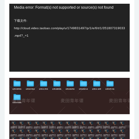
视
Media error: Format(s) not supported or source(s) not found
频
下载文件:
播
http://cloud.video.taobao.com/play/u/1749831497/p/1/e/6/t/1/351807319033
放
.mp4?_=1
器