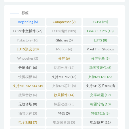
标签
Beginning
(6)
Compressor
(9)
FCPX
(21)
FCPX中文插件
(26)
FCPX插件
(109)
Final Cut Pro
(13)
Fxfactory
(10)
Glitches
(5)
LUTS
(8)
LUTS预设
(28)
Motion
(6)
Pixel Film Studios
(11)
Whooshes
(5)
分屏
(6)
分屏字幕
(8)
分屏插件
(6)
动态分屏
(12)
动画预设包
(6)
快剪模板
(6)
支持M1 M2
(18)
支持M1 M2 M3
(25)
支持M1 M2 M3 M4
支持M1芯片
(5)
支持M1芯片fcpx插
(25)
件
(460)
故障音效
(6)
效果插件
(14)
文字标题
(19)
无缝转场
(8)
标题动画
(25)
标题转场
(10)
油管大神
(5)
特效
(5)
特效转场
(6)
电子相册
(7)
电影级音效
(5)
电影胶片
(11)