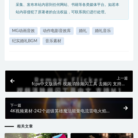
采集、发布本站内容到任何网站、书籍等各类媒体平台。如若本
站内容侵犯了原著者的合法权益，可联系我们进行处理。
MG动画音效
动作电影音效库
婚礼
婚礼音乐
纪实婚礼BGM
音乐素材
上一篇
fcpx中文版插件 视频消除频闪工具 去频闪 支持M1
Remove Flicker
下一篇
4K视频素材-242个超级英雄魔法能量电流雷电火焰传
送门电影特效合成动画
相关文章