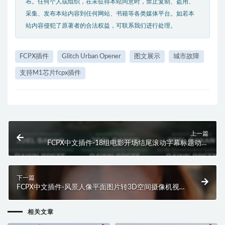
布。任何个人或组织，在未征得本站同意时，禁止复制、盗用、
采集、发布本站内容到任何网站、书籍等各类媒体平台。如若本
站内容侵犯了原著者的合法权益，可联系我们进行处理。
FCPX插件
Glitch Urban Opener
图文展示
城市故障
支持M1芯片fcpx插件
上一篇
FCPX中文插件-18组电影开场结尾滚动字幕标题动画
Final credits
下一篇
FCPX中文插件-风景人像平面图片转3D空间摄像机视
觉差特效动画 3D Photo Animator
相关文章