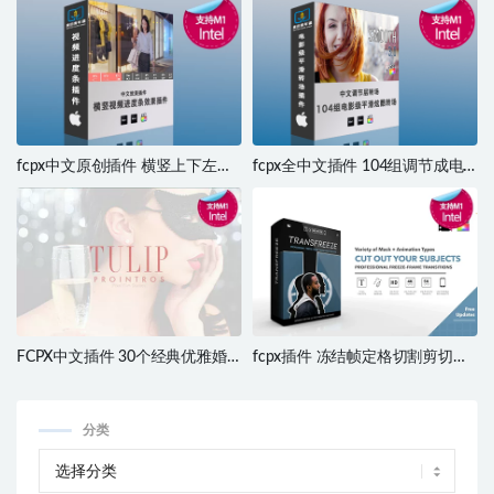
fcpx中文原创插件 横竖上下左右
fcpx全中文插件 104组调节成电
切换视频进度条效果插件 支持M1
影级平滑转场插件 支持M1 M2
M2
FCPX中文插件 30个经典优雅婚
fcpx插件 冻结帧定格切割剪切画
礼优雅字幕标题 ProIntro Volume
面效果转场制作工具 TransFreeze
2 第二季
支持M1 M2
分类