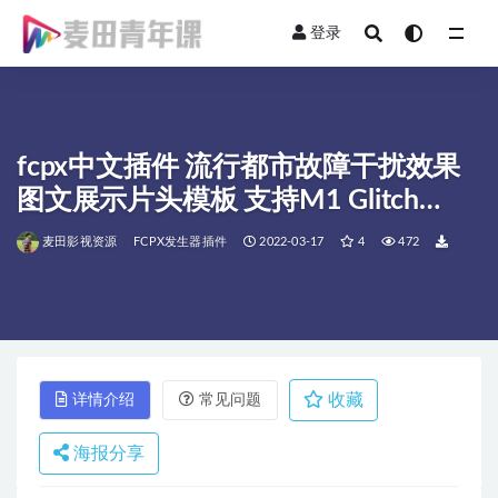
登录
全部
fcpx中文插件 流行都市故障干扰效果
图文展示片头模板 支持M1 Glitch
Urban Opener
麦田影视资源
FCPX发生器插件
2022-03-17
4
472
收藏
详情介绍
常见问题
海报分享