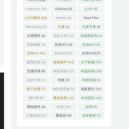
FCPX中文插
FCPX插件
Final Cut Pro
件
(26)
(109)
(13)
Fxfactory
(10)
Glitches
(5)
LUTS
(8)
LUTS预设
(28)
Motion
(6)
Pixel Film
Studios
(11)
Whooshes
(5)
分屏
(6)
分屏字幕
(8)
分屏插件
(6)
动态分屏
(12)
动画预设包
(6)
快剪模板
(6)
支持M1 M2
支持M1 M2
(18)
M3
(25)
支持M1 M2
支持M1芯片
支持M1芯片
M3 M4
(25)
(5)
fcpx插件
故障音效
(6)
效果插件
(14)
文字标题
(19)
(460)
无缝转场
(8)
标题动画
(25)
标题转场
(10)
油管大神
(5)
特效
(5)
特效转场
(6)
电子相册
(7)
电影级音效
(5)
电影胶片
(11)
画中画
(8)
磨皮效果
(12)
自动跟踪
(14)
调色插件
(6)
转场
(19)
转码
(9)
过渡转场
(15)
重低音)
(6)
音效素材
(7)