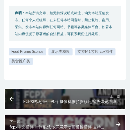
声明：
本站所有文章，如无特殊说明或标注，均为本站原创发
布。任何个人或组织，在未征得本站同意时，禁止复制、盗用、
采集、发布本站内容到任何网站、书籍等各类媒体平台。如若本
站内容侵犯了原著者的合法权益，可联系我们进行处理。
Food Promo Scenes
展示类模板
支持M1芯片fcpx插件
美食推广类
上一篇
FCPX转场插件-90个摄像机推拉摇移甩缩放炫光故障动
态转场V2
下一篇
fcpx中文插件 时尚酷炫多屏展示动画模板插件 支持M1