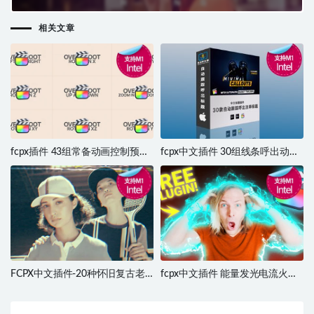
Multi Screen Promo
相关文章
fcpx插件 43组常备动画控制预设
fcpx中文插件 30组线条呼出动画
支持M1 Animation Controls
字幕标题注释自动跟踪对象 支持
Effects
M1 Minimal Callouts
FCPX中文插件-20种怀旧复古老
fcpx中文插件 能量发光电流火焰
电影边框视觉特效 Retro Effects
特效效果插件 支持M1 M2