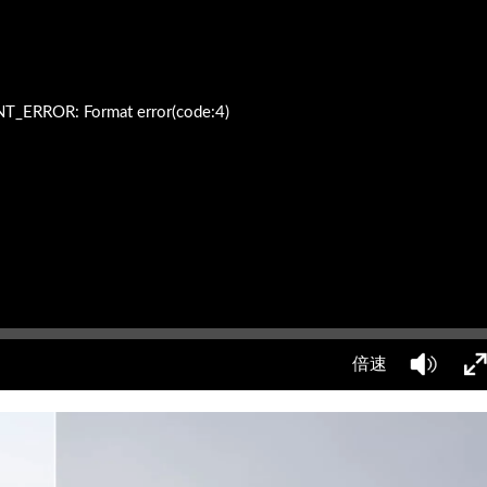
ERROR: Format error(code:4)
倍速