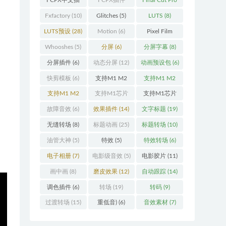
FCPX中文插
FCPX插件
Final Cut Pro
件
(26)
(109)
(13)
Fxfactory
(10)
Glitches
(5)
LUTS
(8)
LUTS预设
(28)
Motion
(6)
Pixel Film
Studios
(11)
Whooshes
(5)
分屏
(6)
分屏字幕
(8)
分屏插件
(6)
动态分屏
(12)
动画预设包
(6)
快剪模板
(6)
支持M1 M2
支持M1 M2
(18)
M3
(25)
支持M1 M2
支持M1芯片
支持M1芯片
M3 M4
(25)
(5)
fcpx插件
故障音效
(6)
效果插件
(14)
文字标题
(19)
(460)
无缝转场
(8)
标题动画
(25)
标题转场
(10)
油管大神
(5)
特效
(5)
特效转场
(6)
电子相册
(7)
电影级音效
(5)
电影胶片
(11)
画中画
(8)
磨皮效果
(12)
自动跟踪
(14)
调色插件
(6)
转场
(19)
转码
(9)
过渡转场
(15)
重低音)
(6)
音效素材
(7)