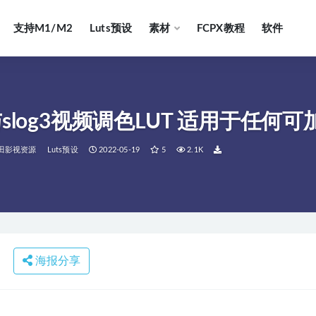
支持M1/M2
Luts预设
素材
FCPX教程
软件
与slog3视频调色LUT 适用于任何
田影视资源
Luts预设
2022-05-19
5
2.1K
海报分享