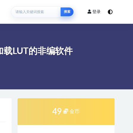
登录
搜索
可加载LUT的非编软件
49
金币