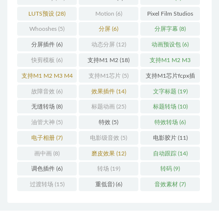
LUTS预设
(28)
Motion
(6)
Pixel Film Studios
(11)
Whooshes
(5)
分屏
(6)
分屏字幕
(8)
分屏插件
(6)
动态分屏
(12)
动画预设包
(6)
快剪模板
(6)
支持M1 M2
(18)
支持M1 M2 M3
(25)
支持M1 M2 M3 M4
支持M1芯片
(5)
支持M1芯片fcpx插
(25)
件
(460)
故障音效
(6)
效果插件
(14)
文字标题
(19)
无缝转场
(8)
标题动画
(25)
标题转场
(10)
油管大神
(5)
特效
(5)
特效转场
(6)
电子相册
(7)
电影级音效
(5)
电影胶片
(11)
画中画
(8)
磨皮效果
(12)
自动跟踪
(14)
调色插件
(6)
转场
(19)
转码
(9)
过渡转场
(15)
重低音)
(6)
音效素材
(7)