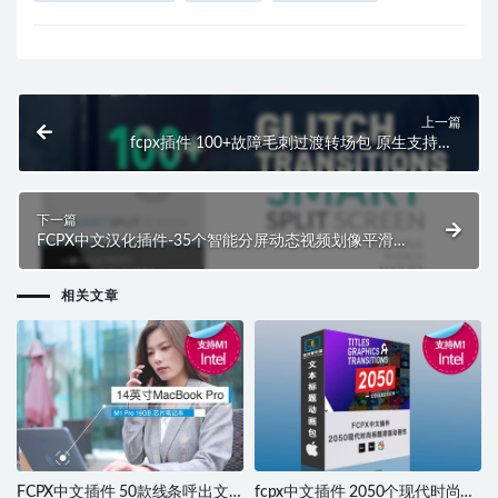
上一篇
fcpx插件 100+故障毛刺过渡转场包 原生支持M1
Glitch Transitions
下一篇
FCPX中文汉化插件-35个智能分屏动态视频划像平滑过
渡转场插件预设 支持M1 Smart Split Screen
相关文章
FCPX中文插件 50款线条呼出文
fcpx中文插件 2050个现代时尚标