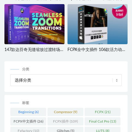
字标题注释介绍动画插件 支持M1
题LOGO排版动画转场过渡预设插
M2 M3 M4 M5
件 支持M1 M2
147款达芬奇无缝缩放过渡转场效
FCPX全中文插件 106款活力动感
果插件 Seamless Zoom
体育健身训练图形数据标题动画
Transitions for Davinci Resolve
mFitness
分类
标签
Beginning
(6)
Compressor
(9)
FCPX
(21)
FCPX中文插件
(26)
FCPX插件
(109)
Final Cut Pro
(13)
Fxfactory
(10)
Glitches
(5)
LUTS
(8)