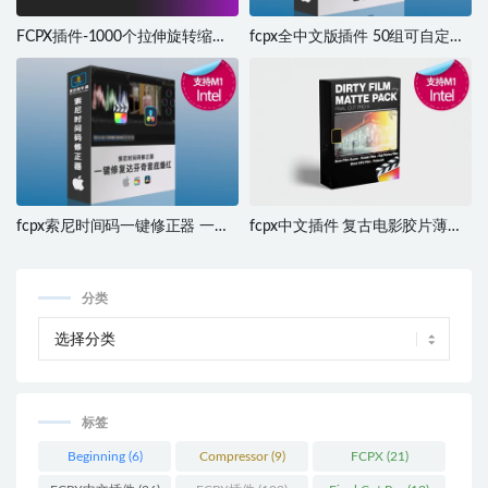
FCPX插件-1000个拉伸旋转缩放
fcpx全中文版插件 50组可自定义
图形水墨光效VHS故障分割转场
目标点无缝丝滑缩放过渡转场 支
特效调色标题插件V6
持M1 M2
fcpx索尼时间码一键修正器 一键
fcpx中文插件 复古电影胶片薄膜
解决达芬奇套底脱机问题
富士柯达宝丽来8mm效果 支持
M1 Dirty Film Matte Pack
分类
标签
Beginning
(6)
Compressor
(9)
FCPX
(21)