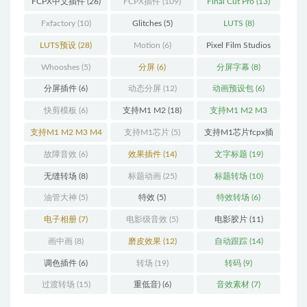
FCPX中文插件
(26)
FCPX插件
(109)
Final Cut Pro
(13)
Fxfactory
(10)
Glitches
(5)
LUTS
(8)
LUTS预设
(28)
Motion
(6)
Pixel Film Studios
(11)
Whooshes
(5)
分屏
(6)
分屏字幕
(8)
分屏插件
(6)
动态分屏
(12)
动画预设包
(6)
快剪模板
(6)
支持M1 M2
(18)
支持M1 M2 M3
(25)
支持M1 M2 M3 M4
支持M1芯片
(5)
支持M1芯片fcpx插
(25)
件
(460)
故障音效
(6)
效果插件
(14)
文字标题
(19)
无缝转场
(8)
标题动画
(25)
标题转场
(10)
油管大神
(5)
特效
(5)
特效转场
(6)
电子相册
(7)
电影级音效
(5)
电影胶片
(11)
画中画
(8)
磨皮效果
(12)
自动跟踪
(14)
调色插件
(6)
转场
(19)
转码
(9)
过渡转场
(15)
重低音)
(6)
音效素材
(7)