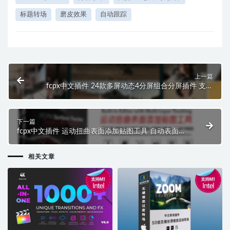
标题转场
磨皮效果
自动跟踪
上一篇
fcpx中文插件 24款多屏动态4分屏组合分屏插件 支持
M1
下一篇
fcpx中文插件 运动扭曲表面添加贴图工具 自动表面跟
踪器 FCPX Surface Tracker
相关文章