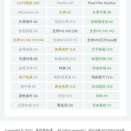
LUTS预设
(28)
Motion
(6)
Pixel Film Studios
(11)
Whooshes
(5)
分屏
(6)
分屏字幕
(8)
分屏插件
(6)
动态分屏
(12)
动画预设包
(6)
快剪模板
(6)
支持M1 M2
(18)
支持M1 M2 M3
(25)
支持M1 M2 M3 M4
支持M1芯片
(5)
支持M1芯片fcpx插
(25)
件
(460)
故障音效
(6)
效果插件
(14)
文字标题
(19)
无缝转场
(8)
标题动画
(25)
标题转场
(10)
油管大神
(5)
特效
(5)
特效转场
(6)
电子相册
(7)
电影级音效
(5)
电影胶片
(11)
画中画
(8)
磨皮效果
(12)
自动跟踪
(14)
调色插件
(6)
转场
(19)
转码
(9)
过渡转场
(15)
重低音)
(6)
音效素材
(7)
Copyright © 2021
麦田青年课
- All rights reserved
|
皖ICP备2022005543号