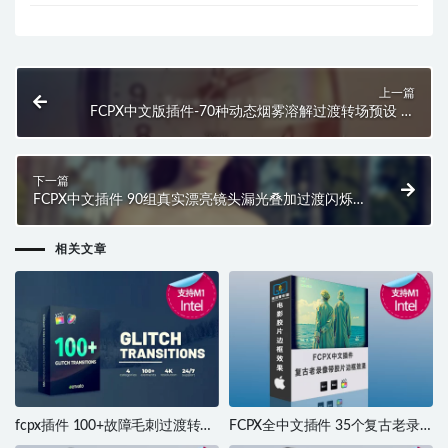
上一篇
FCPX中文版插件-70种动态烟雾溶解过渡转场预设 支
持M1 M2
下一篇
FCPX中文插件 90组真实漂亮镜头漏光叠加过渡闪烁光
效转场动画预设
相关文章
fcpx插件 100+故障毛刺过渡转场
FCPX全中文插件 35个复古老录
包 原生支持M1 Glitch Transitions
像带电影胶片边框视觉效果 支持