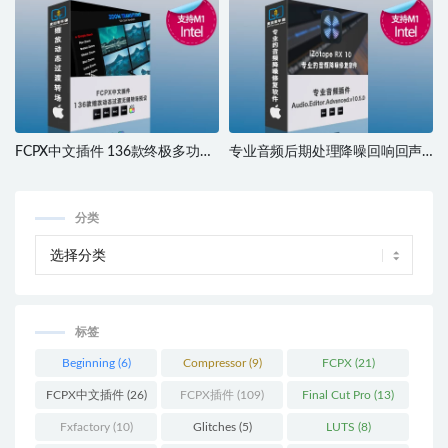
M1 M2
FCPX中文插件 136款终极多功能
专业音频后期处理降噪回响回声
冲击缩放动态过渡无缝转场预设
口齿音编辑器iZotope RX 10.5
支持M1 M2 M3
分类
标签
Beginning
(6)
Compressor
(9)
FCPX
(21)
FCPX中文插件
(26)
FCPX插件
(109)
Final Cut Pro
(13)
Fxfactory
(10)
Glitches
(5)
LUTS
(8)