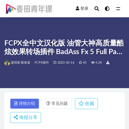
登录
全部
FCPX全中文汉化版 油管大神高质量酷
炫效果转场插件 BadAss Fx 5 Full Pack
升级版
麦田影视资源
FCPX插件
2023-03-16
45
4.3K
收藏
详情介绍
常见问题
海报分享