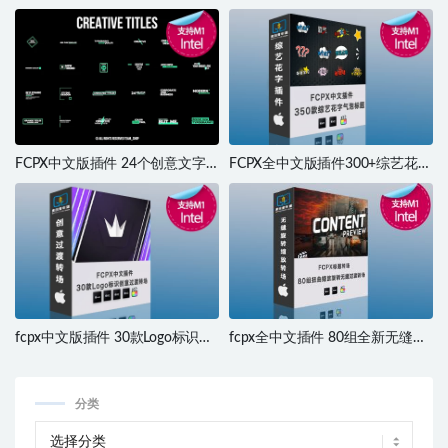
FCPX中文版插件 24个创意文字
FCPX全中文版插件300+综艺花字
标题动画预设包 支持M1 M2
气泡搞笑标题含音效支持M1 M2
fcpx中文版插件 30款Logo标识创
fcpx全中文插件 80组全新无缝相
意过渡转场插件 支持M1 M2 M3
机缩放摇移旋转果冻透视效果转
场 支持M1 M2
分类