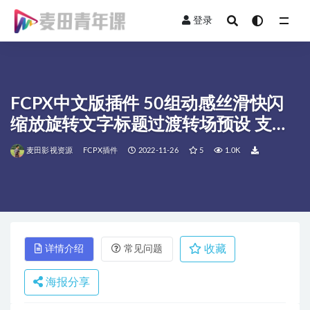
登录
全部
FCPX中文版插件 50组动感丝滑快闪
缩放旋转文字标题过渡转场预设 支持
M1 M2
麦田影视资源
FCPX插件
2022-11-26
5
1.0K
收藏
详情介绍
常见问题
海报分享