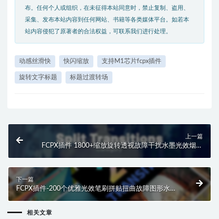
布。任何个人或组织，在未征得本站同意时，禁止复制、盗用、
采集、发布本站内容到任何网站、书籍等各类媒体平台。如若本
站内容侵犯了原著者的合法权益，可联系我们进行处理。
动感丝滑快
快闪缩放
支持M1芯片fcpx插件
旋转文字标题
标题过渡转场
上一篇
FCPX插件 1800+缩放旋转透视故障干扰水墨光效烟雾
笔刷转场预设
下一篇
FCPX插件-200个优雅光效笔刷拼贴扭曲故障图形水墨
缩放转场预设
相关文章