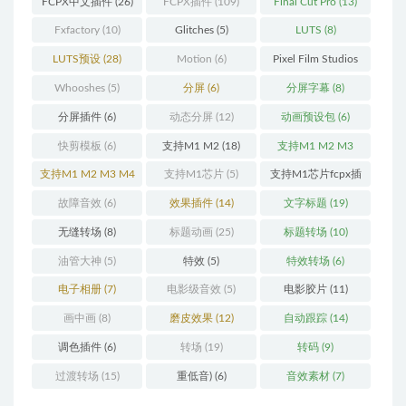
FCPX中文插件
(26)
FCPX插件
(109)
Final Cut Pro
(13)
Fxfactory
(10)
Glitches
(5)
LUTS
(8)
LUTS预设
(28)
Motion
(6)
Pixel Film Studios
(11)
Whooshes
(5)
分屏
(6)
分屏字幕
(8)
分屏插件
(6)
动态分屏
(12)
动画预设包
(6)
快剪模板
(6)
支持M1 M2
(18)
支持M1 M2 M3
(25)
支持M1 M2 M3 M4
支持M1芯片
(5)
支持M1芯片fcpx插
(25)
件
(460)
故障音效
(6)
效果插件
(14)
文字标题
(19)
无缝转场
(8)
标题动画
(25)
标题转场
(10)
油管大神
(5)
特效
(5)
特效转场
(6)
电子相册
(7)
电影级音效
(5)
电影胶片
(11)
画中画
(8)
磨皮效果
(12)
自动跟踪
(14)
调色插件
(6)
转场
(19)
转码
(9)
过渡转场
(15)
重低音)
(6)
音效素材
(7)