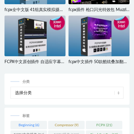
fcpx全中文版 41组真实模拟摄像
fcpx插件 枪口闪光特效包 Muzzle
机对焦录制晃动摇移效果 支持M1
Flash Pack 02 支持M1
M2
FCPX中文原创插件 自适应字幕背
fcpx中文插件 50款酷炫叠加翻转
景字幕插件 支持M1 M2
过渡转场包 支持M1 M2 M3
分类
标签
Beginning
(6)
Compressor
(9)
FCPX
(21)