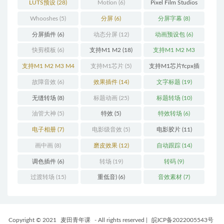
LUTS预设
(28)
Motion
(6)
Pixel Film Studios
(11)
Whooshes
(5)
分屏
(6)
分屏字幕
(8)
分屏插件
(6)
动态分屏
(12)
动画预设包
(6)
快剪模板
(6)
支持M1 M2
(18)
支持M1 M2 M3
(25)
支持M1 M2 M3 M4
支持M1芯片
(5)
支持M1芯片fcpx插
(25)
件
(460)
故障音效
(6)
效果插件
(14)
文字标题
(19)
无缝转场
(8)
标题动画
(25)
标题转场
(10)
油管大神
(5)
特效
(5)
特效转场
(6)
电子相册
(7)
电影级音效
(5)
电影胶片
(11)
画中画
(8)
磨皮效果
(12)
自动跟踪
(14)
调色插件
(6)
转场
(19)
转码
(9)
过渡转场
(15)
重低音)
(6)
音效素材
(7)
Copyright © 2021
麦田青年课
- All rights reserved
|
皖ICP备2022005543号