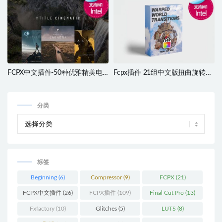
Pro X transitions
Glitch Urban Opener
FCPX中文插件-50种优雅精美电
Fcpx插件 21组中文版扭曲旋转转
影预告片开场结尾文字标题动画
场特效过渡效果插件Warped
mTitle Cinematic 支持M1芯片电
World Transitions 兼容Silicon M1
脑
分类
标签
Beginning
(6)
Compressor
(9)
FCPX
(21)
FCPX中文插件
(26)
FCPX插件
(109)
Final Cut Pro
(13)
Fxfactory
(10)
Glitches
(5)
LUTS
(8)