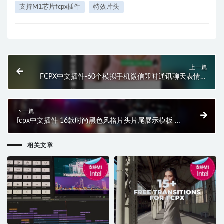
支持M1芯片fcpx插件
特效片头
上一篇
FCPX中文插件-60个模拟手机微信即时通讯聊天表情文
字消息对话框弹出动画插件
下一篇
fcpx中文插件 16款时尚黑色风格片头片尾展示模板 支
持M1 M2
相关文章