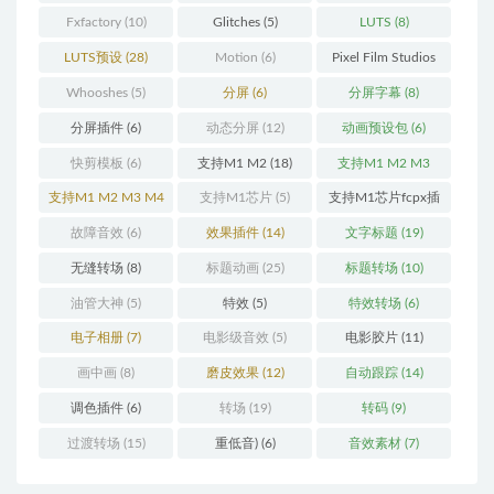
Fxfactory
(10)
Glitches
(5)
LUTS
(8)
LUTS预设
(28)
Motion
(6)
Pixel Film Studios
(11)
Whooshes
(5)
分屏
(6)
分屏字幕
(8)
分屏插件
(6)
动态分屏
(12)
动画预设包
(6)
快剪模板
(6)
支持M1 M2
(18)
支持M1 M2 M3
(25)
支持M1 M2 M3 M4
支持M1芯片
(5)
支持M1芯片fcpx插
(25)
件
(460)
故障音效
(6)
效果插件
(14)
文字标题
(19)
无缝转场
(8)
标题动画
(25)
标题转场
(10)
油管大神
(5)
特效
(5)
特效转场
(6)
电子相册
(7)
电影级音效
(5)
电影胶片
(11)
画中画
(8)
磨皮效果
(12)
自动跟踪
(14)
调色插件
(6)
转场
(19)
转码
(9)
过渡转场
(15)
重低音)
(6)
音效素材
(7)