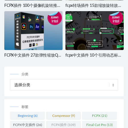
FCPX插件 100个摄像机旋转推拉
fcpx转场插件 15款缩放旋转故障
变焦缩放调节层转场预设 Usefull
图像过渡转场 支持M1 Final Cut
Transitions
Pro X transitions
FCPX中文插件 27款弹性缩放Q弹
fcpx中文插件 10个引用动态标题
动画预设包 支持M1 M2 M3 M4
模板插件Quotess Titles 支持M1
分类
标签
Beginning
(6)
Compressor
(9)
FCPX
(21)
FCPX中文插件
(26)
FCPX插件
(109)
Final Cut Pro
(13)