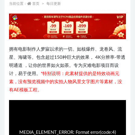
当前位置：
首页
每日更新
拥有电影制作人梦寐以求的一切。如核爆炸、龙卷风、流
星、海啸等。包含超过150种巨大的效果， 4K分辨率-带透
明通道 ，让你的世界如火如荼。专为灾难电影项目而设
计，易于使用。
*特别说明：此素材提供的是特效动画元
素，没有预览视频中的实拍人物风景文字图片等素材，没
有AE模板工程。
07:44:08
50%
75%
100%
MEDIA_ELEMENT_ERROR: Format error(code:4)