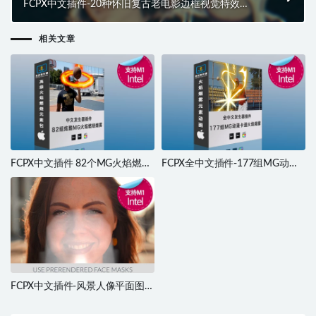
FCPX中文插件-20种怀旧复古老电影边框视觉特效
Retro Effects
相关文章
FCPX中文插件 82个MG火焰燃烧
FCPX全中文插件-177组MG动漫
烟雾元素特效动画 Fire Elements
卡通火焰燃烧烟雾元素特效动画
支持M1 M2
支持M1 M2
FCPX中文插件-风景人像平面图片
转3D空间摄像机视觉差特效动画
3D Photo Animator