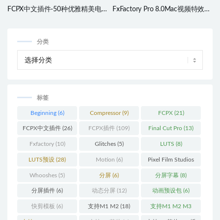
FCPX中文插件-50种优雅精美电
FxFactory Pro 8.0Mac视频特效插
影预告片开场结尾文字标题动画
件库 原生支持M1芯片Mac及big
mTitle Cinematic 支持M1芯片电
sur系统
脑
分类
标签
Beginning
(6)
Compressor
(9)
FCPX
(21)
FCPX中文插件
(26)
FCPX插件
(109)
Final Cut Pro
(13)
Fxfactory
(10)
Glitches
(5)
LUTS
(8)
LUTS预设
(28)
Motion
(6)
Pixel Film Studios
(11)
Whooshes
(5)
分屏
(6)
分屏字幕
(8)
分屏插件
(6)
动态分屏
(12)
动画预设包
(6)
快剪模板
(6)
支持M1 M2
(18)
支持M1 M2 M3