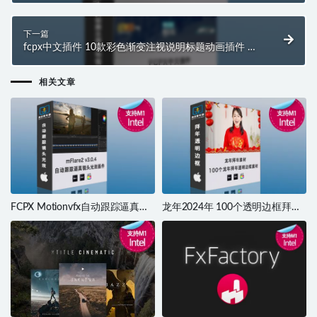
下一篇
fcpx中文插件 10款彩色渐变注视说明标题动画插件 支
持M1 M2
相关文章
FCPX Motionvfx自动跟踪逼真镜
龙年2024年 100个透明边框拜年
头光效插件 mFlare2 v3.0.4 支持
素材 支持FCPX Pr 剪映 达芬奇
M1 M2