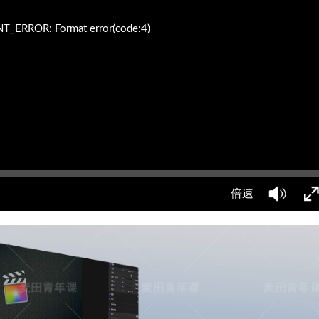
ERROR: Format error(code:4)
倍速