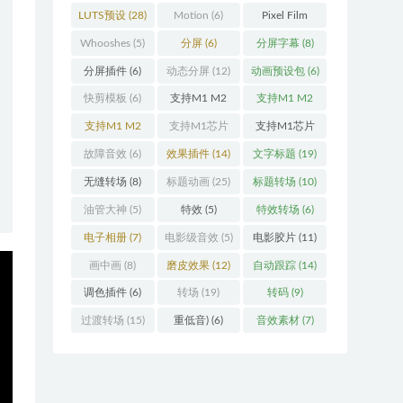
LUTS预设
(28)
Motion
(6)
Pixel Film
Studios
(11)
Whooshes
(5)
分屏
(6)
分屏字幕
(8)
分屏插件
(6)
动态分屏
(12)
动画预设包
(6)
快剪模板
(6)
支持M1 M2
支持M1 M2
(18)
M3
(25)
支持M1 M2
支持M1芯片
支持M1芯片
M3 M4
(25)
(5)
fcpx插件
故障音效
(6)
效果插件
(14)
文字标题
(19)
(460)
无缝转场
(8)
标题动画
(25)
标题转场
(10)
油管大神
(5)
特效
(5)
特效转场
(6)
电子相册
(7)
电影级音效
(5)
电影胶片
(11)
画中画
(8)
磨皮效果
(12)
自动跟踪
(14)
调色插件
(6)
转场
(19)
转码
(9)
过渡转场
(15)
重低音)
(6)
音效素材
(7)