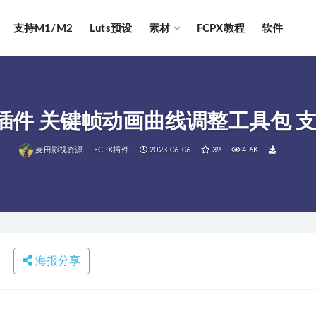
支持M1/M2
Luts预设
素材
FCPX教程
软件
文插件 关键帧动画曲线调整工具包 支
麦田影视资源
FCPX插件
2023-06-06
39
4.6K
海报分享