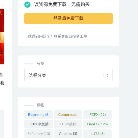
该资源免费下载，无需购买
登录后免费下载
下载遇到问题？可联系客服或提交工单
分类
全
地
发
标签
Beginning
(6)
Compressor
FCPX
(21)
(9)
FCPX中文插
FCPX插件
Final Cut Pro
件
(26)
(109)
(13)
Fxfactory
(10)
Glitches
(5)
LUTS
(8)