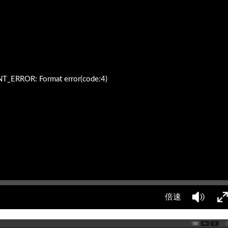
ERROR: Format error(code:4)
倍速