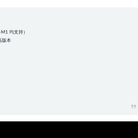
l+M1 均支持）
或更高版本
03:12:01