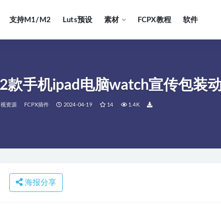
支持M1/M2
Luts预设
素材
FCPX教程
软件
02款手机ipad电脑watch宣传包装动
影视资源
FCPX插件
2024-04-19
14
1.4K
海报分享