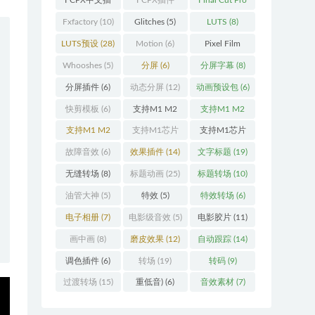
FCPX中文插
FCPX插件
Final Cut Pro
件
(26)
(109)
(13)
Fxfactory
(10)
Glitches
(5)
LUTS
(8)
LUTS预设
(28)
Motion
(6)
Pixel Film
Studios
(11)
Whooshes
(5)
分屏
(6)
分屏字幕
(8)
分屏插件
(6)
动态分屏
(12)
动画预设包
(6)
快剪模板
(6)
支持M1 M2
支持M1 M2
(18)
M3
(25)
支持M1 M2
支持M1芯片
支持M1芯片
M3 M4
(25)
(5)
fcpx插件
故障音效
(6)
效果插件
(14)
文字标题
(19)
(460)
无缝转场
(8)
标题动画
(25)
标题转场
(10)
油管大神
(5)
特效
(5)
特效转场
(6)
电子相册
(7)
电影级音效
(5)
电影胶片
(11)
画中画
(8)
磨皮效果
(12)
自动跟踪
(14)
调色插件
(6)
转场
(19)
转码
(9)
过渡转场
(15)
重低音)
(6)
音效素材
(7)