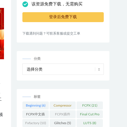
该资源免费下载，无需购买
登录后免费下载
下载遇到问题？可联系客服或提交工单
分类
传
让
标签
二
Beginning
(6)
Compressor
FCPX
(21)
过
(9)
频
FCPX中文插
FCPX插件
Final Cut Pro
件
(26)
(109)
(13)
Fxfactory
(10)
Glitches
(5)
LUTS
(8)