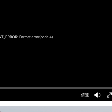
ERROR: Format error(code:4)
倍速