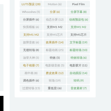
LUTS预设
(28)
Motion
(6)
Pixel Film
Studios
(11)
Whooshes
(5)
分屏
(6)
分屏字幕
(8)
分屏插件
(6)
动态分屏
(12)
动画预设包
(6)
快剪模板
(6)
支持M1 M2
支持M1 M2
(18)
M3
(25)
支持M1 M2
支持M1芯片
支持M1芯片
M3 M4
(25)
(5)
fcpx插件
故障音效
(6)
效果插件
(14)
文字标题
(19)
(460)
无缝转场
(8)
标题动画
(25)
标题转场
(10)
油管大神
(5)
特效
(5)
特效转场
(6)
电子相册
(7)
电影级音效
(5)
电影胶片
(11)
画中画
(8)
磨皮效果
(12)
自动跟踪
(14)
调色插件
(6)
转场
(19)
转码
(9)
过渡转场
(15)
重低音)
(6)
音效素材
(7)