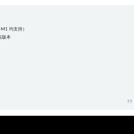
l+M1 均支持）
或更高版本
07:32:15