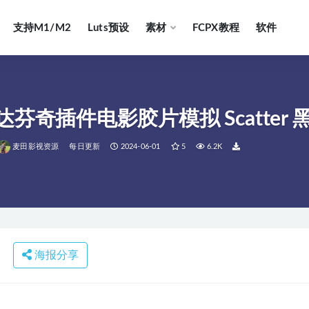
支持M1/M2
Luts预设
素材
FCPX教程
软件
.60 达芬奇插件电影胶片模拟 Scatt
麦田影视资源
每日更新
2024-06-01
5
6.2K
海报分享