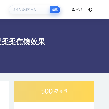
登录
搜索
er 黑柔柔焦镜效果
500
金币