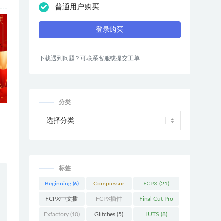
普通用户购买
登录购买
下载遇到问题？可联系客服或提交工单
分类
标签
Beginning
(6)
Compressor
FCPX
(21)
(9)
FCPX中文插
FCPX插件
Final Cut Pro
件
(26)
(109)
(13)
Fxfactory
(10)
Glitches
(5)
LUTS
(8)