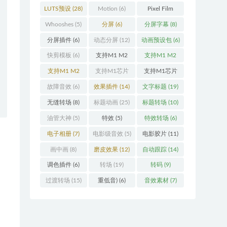
LUTS预设
(28)
Motion
(6)
Pixel Film
Studios
(11)
Whooshes
(5)
分屏
(6)
分屏字幕
(8)
分屏插件
(6)
动态分屏
(12)
动画预设包
(6)
快剪模板
(6)
支持M1 M2
支持M1 M2
(18)
M3
(25)
支持M1 M2
支持M1芯片
支持M1芯片
M3 M4
(25)
(5)
fcpx插件
故障音效
(6)
效果插件
(14)
文字标题
(19)
(460)
无缝转场
(8)
标题动画
(25)
标题转场
(10)
油管大神
(5)
特效
(5)
特效转场
(6)
电子相册
(7)
电影级音效
(5)
电影胶片
(11)
画中画
(8)
磨皮效果
(12)
自动跟踪
(14)
调色插件
(6)
转场
(19)
转码
(9)
过渡转场
(15)
重低音)
(6)
音效素材
(7)