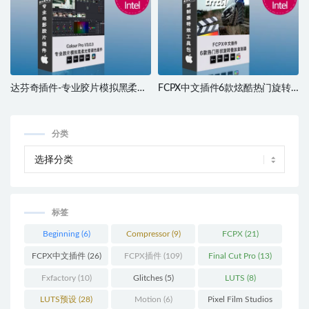
达芬奇插件-专业胶片模拟黑柔光
FCPX中文插件6款炫酷热门旋转
晕颗粒纹理视频调色插件
形状叠加复制器重影视频效果包
ColourLab – Colour Pro V3.0.3
支持M1 M2 M3 M4
分类
标签
Beginning
(6)
Compressor
(9)
FCPX
(21)
FCPX中文插件
(26)
FCPX插件
(109)
Final Cut Pro
(13)
Fxfactory
(10)
Glitches
(5)
LUTS
(8)
LUTS预设
(28)
Motion
(6)
Pixel Film Studios