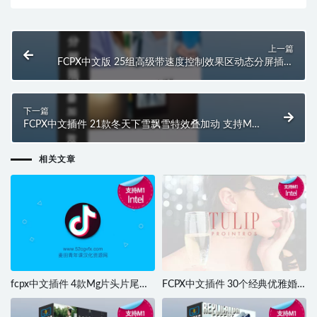
上一篇
FCPX中文版 25组高级带速度控制效果区动态分屏插件
支持M1 M2 M3 M4
下一篇
FCPX中文插件 21款冬天下雪飘雪特效叠加动 支持M1
M2 M3 M4
相关文章
fcpx中文插件 4款Mg片头片尾包
FCPX中文插件 30个经典优雅婚
装动画模板 Vystina Minimal Logo
礼优雅字幕标题 ProIntro Volume
Stings支持M1
2 第二季