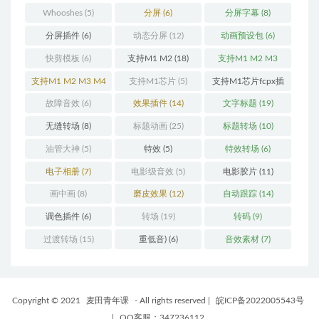
(11)
Whooshes
(5)
分屏
(6)
分屏字幕
(8)
分屏插件
(6)
动态分屏
(12)
动画预设包
(6)
快剪模板
(6)
支持M1 M2
(18)
支持M1 M2 M3
(25)
支持M1 M2 M3 M4
支持M1芯片
(5)
支持M1芯片fcpx插
(25)
件
(460)
故障音效
(6)
效果插件
(14)
文字标题
(19)
无缝转场
(8)
标题动画
(25)
标题转场
(10)
油管大神
(5)
特效
(5)
特效转场
(6)
电子相册
(7)
电影级音效
(5)
电影胶片
(11)
画中画
(8)
磨皮效果
(12)
自动跟踪
(14)
调色插件
(6)
转场
(19)
转码
(9)
过渡转场
(15)
重低音)
(6)
音效素材
(7)
Copyright © 2021
麦田青年课
- All rights reserved
|
皖ICP备2022005543号
|
QQ客服：347236112