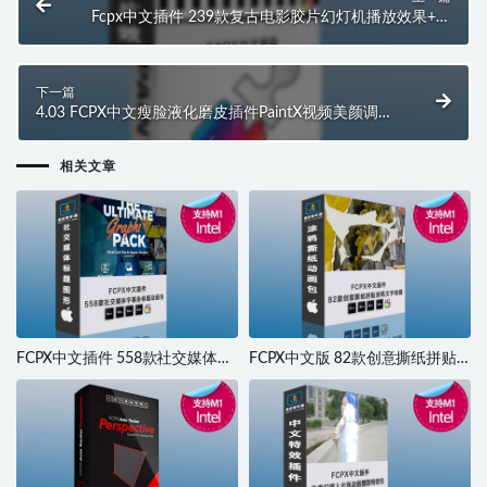
Fcpx中文插件 239款复古电影胶片幻灯机播放效果+转
场 支持M1 M2 M3 M4 Intel
下一篇
4.03 FCPX中文瘦脸液化磨皮插件PaintX视频美颜调色
跟踪 支持M1 M2 M3 M4 Intel
相关文章
FCPX中文插件 558款社交媒体字
FCPX中文版 82款创意撕纸拼贴
幕条标题图文排版设计宣传介绍
涂鸦文字标题动画包 支持M1 M2
图形动画
M3 M4 Intel