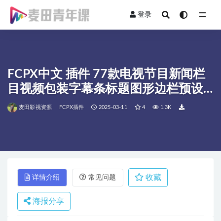
登录
全部
FCPX中文 插件 77款电视节目新闻栏
目视频包装字幕条标题图形边栏预设
动画 mNews
麦田影视资源
FCPX插件
2025-03-11
4
1.3K
收藏
详情介绍
常见问题
海报分享