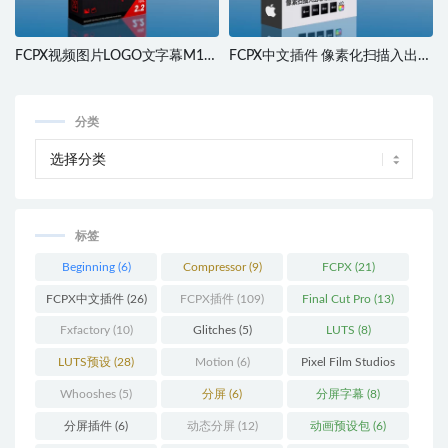
FCPX视频图片LOGO文字幕M1自
FCPX中文插件 像素化扫描入出场
动跟踪特效果插件AutoTracker2.2
动画擦除特效工具包 Ryan Nangle
分类
标签
Beginning
(6)
Compressor
(9)
FCPX
(21)
FCPX中文插件
(26)
FCPX插件
(109)
Final Cut Pro
(13)
Fxfactory
(10)
Glitches
(5)
LUTS
(8)
LUTS预设
(28)
Motion
(6)
Pixel Film Studios
(11)
Whooshes
(5)
分屏
(6)
分屏字幕
(8)
分屏插件
(6)
动态分屏
(12)
动画预设包
(6)