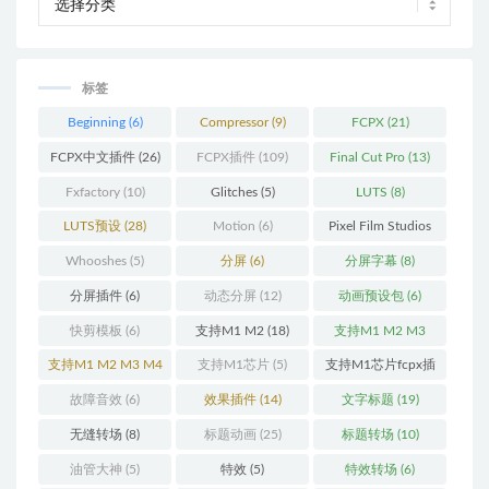
标签
Beginning
(6)
Compressor
(9)
FCPX
(21)
FCPX中文插件
(26)
FCPX插件
(109)
Final Cut Pro
(13)
Fxfactory
(10)
Glitches
(5)
LUTS
(8)
LUTS预设
(28)
Motion
(6)
Pixel Film Studios
(11)
Whooshes
(5)
分屏
(6)
分屏字幕
(8)
分屏插件
(6)
动态分屏
(12)
动画预设包
(6)
快剪模板
(6)
支持M1 M2
(18)
支持M1 M2 M3
(25)
支持M1 M2 M3 M4
支持M1芯片
(5)
支持M1芯片fcpx插
(25)
件
(460)
故障音效
(6)
效果插件
(14)
文字标题
(19)
无缝转场
(8)
标题动画
(25)
标题转场
(10)
油管大神
(5)
特效
(5)
特效转场
(6)