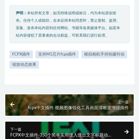
声明：
本站所有文章，如无特殊说明或标注，均为本站原创发
布。任何个人或组织，在未征得本站同意时，禁止复制、盗用、
采集、发布本站内容到任何网站、书籍等各类媒体平台。如若本
站内容侵犯了原著者的合法权益，可联系我们进行处理。
FCPX插件
支持M1芯片fcpx插件
模拟相机手持拍摄抖动
缩放动态效果
上一篇
fcpx中文插件 视频图像锐化工具画面清晰度增强插件
下一篇
FCPX中文插件-350个简单实用缓入缓出文字标题动作