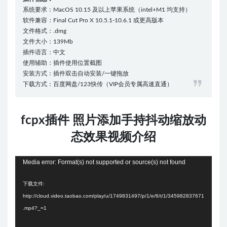
系统要求：MacOS 10.15 及以上苹果系统（intel+M1 均支持）
软件兼容：Final Cut Pro X 10.5.1-10.6.1 或更高版本
文件格式：.dmg
文件大小：139Mb
插件语言：中文
使用辅助：插件使用位置截图
安装方式：插件双击自动安装/一键拖放
下载方式：百度网盘/123快传（VIP会员专属高速直通）
fcpx插件 照片添加手持抖动缩放动
态效果视频介绍
视
Media error: Format(s) not supported or source(s) not found
频
下载文件:
播
http://cloud.video.taobao.com/play/u/1749831497/p/1/e/6/t/1/345982837671
放
.mp4?_=1
器