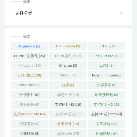
分类
标签
Beginning
(6)
Compressor
(9)
FCPX
(21)
FCPX中文插件
(26)
FCPX插件
(109)
Final Cut Pro
(13)
Fxfactory
(10)
Glitches
(5)
LUTS
(8)
LUTS预设
(28)
Motion
(6)
Pixel Film Studios
(11)
Whooshes
(5)
分屏
(6)
分屏字幕
(8)
分屏插件
(6)
动态分屏
(12)
动画预设包
(6)
快剪模板
(6)
支持M1 M2
(18)
支持M1 M2 M3
(25)
支持M1 M2 M3 M4
支持M1芯片
(5)
支持M1芯片fcpx插
(25)
件
(460)
故障音效
(6)
效果插件
(14)
文字标题
(19)
无缝转场
(8)
标题动画
(25)
标题转场
(10)