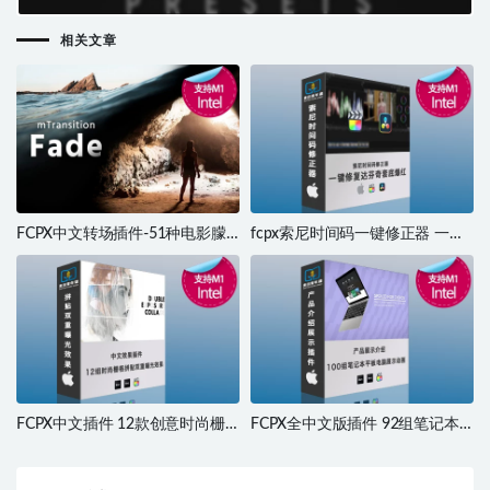
预设
相关文章
FCPX中文转场插件-51种电影朦
fcpx索尼时间码一键修正器 一键
胧神秘气氛淡入淡出平滑黑场渐
解决达芬奇套底脱机问题
隐过渡 mTransition Fade
FCPX中文插件 12款创意时尚栅
FCPX全中文版插件 92组笔记本
格拼贴双重曝光效果 支持M1 M2
平板电脑界面应用展示介绍动画
支持M1 M2