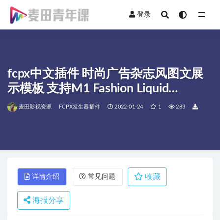
登录
全部
fcpx中文插件 时尚广告杂志风图文展
示模板 支持M1 Fashion Liquid
Slideshow
麦田影视资源
FCPX发生器插件
2022-01-24
1
283
收藏
详情介绍
常见问题
海报分享