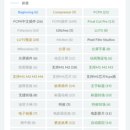
标签
Beginning
(6)
Compressor
(9)
FCPX
(21)
FCPX中文插件
(26)
FCPX插件
(109)
Final Cut Pro
(13)
Fxfactory
(10)
Glitches
(5)
LUTS
(8)
LUTS预设
(28)
Motion
(6)
Pixel Film Studios
(11)
Whooshes
(5)
分屏
(6)
分屏字幕
(8)
分屏插件
(6)
动态分屏
(12)
动画预设包
(6)
快剪模板
(6)
支持M1 M2
(18)
支持M1 M2 M3
(25)
支持M1 M2 M3 M4
支持M1芯片
(5)
支持M1芯片fcpx插
(25)
件
(460)
故障音效
(6)
效果插件
(14)
文字标题
(19)
无缝转场
(8)
标题动画
(25)
标题转场
(10)
油管大神
(5)
特效
(5)
特效转场
(6)
电子相册
(7)
电影级音效
(5)
电影胶片
(11)
画中画
(8)
磨皮效果
(12)
自动跟踪
(14)