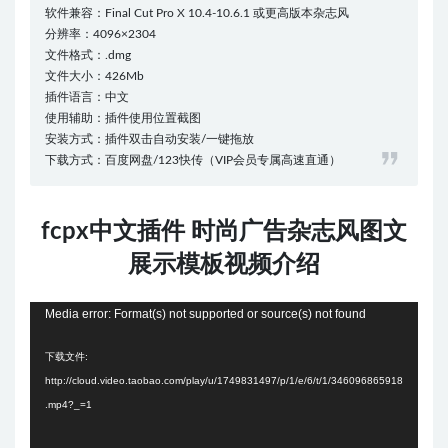
软件兼容：Final Cut Pro X 10.4-10.6.1 或更高版本杂志风
分辨率：4096×2304
文件格式：.dmg
文件大小：426Mb
插件语言：中文
使用辅助：插件使用位置截图
安装方式：插件双击自动安装/一键拖放
下载方式：百度网盘/123快传（VIP会员专属高速直通）
fcpx中文插件 时尚广告杂志风图文
展示模板视频介绍
视
Media error: Format(s) not supported or source(s) not found
频
下载文件:
播
http://cloud.video.taobao.com/play/u/1749831497/p/1/e/6/t/1/346096865918
放
.mp4?_=1
器