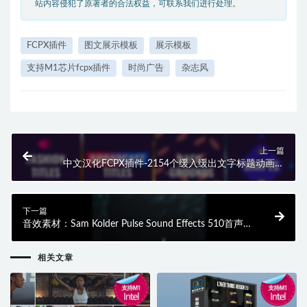
站内容侵犯了原著者的合法权益，可联系我们进行处理。
FCPX插件
图文展示模板
展示模板
支持M1芯片fcpx插件
时尚广告
杂志风
上一篇
中文汉化FCPX插件-2154个缓入缓出文字标题动画摄
像机形状遮罩笔刷毛刺故障无缝转场插件
下一篇
音效素材：Sam Kolder Pulse Sound Effects 510首声音
特效
相关文章