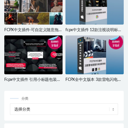
FCPX中文插件-可自定义随意拖拽
fcpx中文插件 12款注视说明标题
边款的视频分屏动画预设 Scalable
模板动画插件包 支持M1 M2
Multiframe Kit
Fcpx中文插件 引用小标题包装动
FCPX全中文版本 3款雷电闪电效
画模板 minimal-quotes支持M1
果特效 支持M1 M2
分类