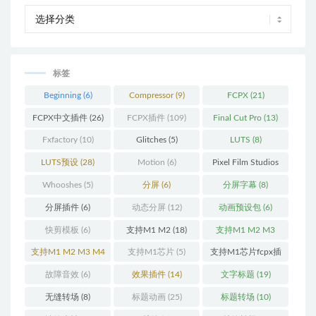
标签
Beginning
(6)
Compressor
(9)
FCPX
(21)
FCPX中文插件
(26)
FCPX插件
(109)
Final Cut Pro
(13)
Fxfactory
(10)
Glitches
(5)
LUTS
(8)
LUTS预设
(28)
Motion
(6)
Pixel Film Studios
(11)
Whooshes
(5)
分屏
(6)
分屏字幕
(8)
分屏插件
(6)
动态分屏
(12)
动画预设包
(6)
快剪模板
(6)
支持M1 M2
(18)
支持M1 M2 M3
(25)
支持M1 M2 M3 M4
支持M1芯片
(5)
支持M1芯片fcpx插
(25)
件
(460)
故障音效
(6)
效果插件
(14)
文字标题
(19)
无缝转场
(8)
标题动画
(25)
标题转场
(10)