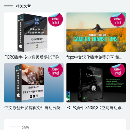
相关文章
FCPX插件-专业音频后期处理降噪
fcpx中文汉化插件免费分享 相机
回响回声口齿音编辑器iZotope
取景器定格效果无缝过渡转场 支
RX 10.03
持M1 Camera Frame Transitions
中文原创开发剪辑文件自动分类
FCPX插件 363款3D空间自动跟踪
助手 支持M1 M2
器标题文字3D模型特效工具包
分类