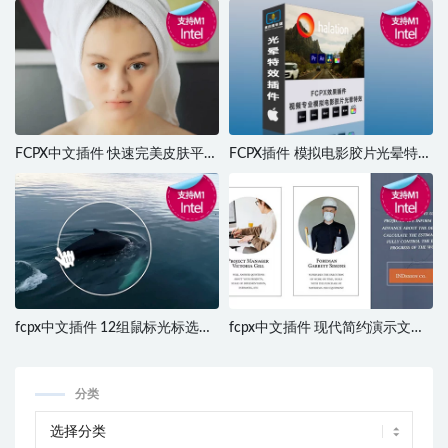
FCPX中文插件 快速完美皮肤平滑
FCPX插件 模拟电影胶片光晕特效
美容磨皮效果插件 支持M1 M2
FilmConvert Halation V1.0.2
fcpx中文插件 12组鼠标光标选框
fcpx中文插件 现代简约演示文稿
放大局部动作动画插件 Mouse
多用途图文展示片头模板 支持M1
Cursor
Architecture Slideshow
分类